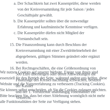
Der Schachkreis hat zwei Kassenprüfer, diese werden
von der Kreisversammlung für jede Saison / jedes
Geschäftsjahr gewählt.
Die Kassenprüfer sollten über die notwendige
Erfahrung und kaufmännische Kenntnisse verfügen.
Die Kassenprüfer dürfen nicht Mitglied der
Vorstandschaft sein.
Die Finanzordnung kann durch Beschluss der
Kreisversammlung mit einer Zweidrittelmehrheit der
abgegebenen, gültigen Stimmen geändert oder ergänzt
werden.
Bei Rechtsgeschäften, die eine Größenordnung von
Wir nutzen Cookies auf unserer Website. Einige von ihnen sind
500 Euro übersteigen oder deren Auswirkungen die
essenziell für den Betrieb der Seite, während andere uns helfen, diese
Finanzlage des Kreises nachhaltig schwächen, besitzen
Website und die Nutzererfahrung zu verbessern (Tracking Cookies).
der Kassier
Sie können selbst entscheiden, ob Sie die Cookies zulassen möchten.
und der 1. Vorsitzende unabhängig voneinander ein
Bitte beachten Sie, dass bei einer Ablehnung womöglich nicht mehr
Vetorecht.
alle Funktionalitäten der Seite zur Verfügung stehen.