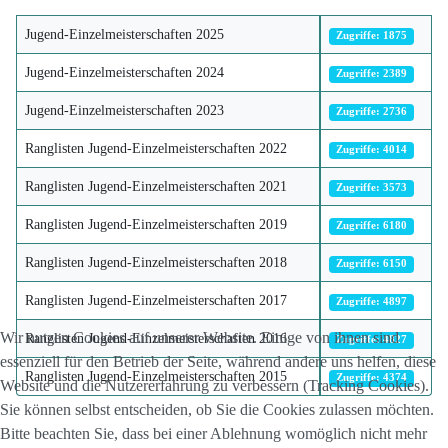
Jugend-Einzelmeisterschaften 2025
Zugriffe: 1875
Jugend-Einzelmeisterschaften 2024
Zugriffe: 2389
Jugend-Einzelmeisterschaften 2023
Zugriffe: 2736
Ranglisten Jugend-Einzelmeisterschaften 2022
Zugriffe: 4014
Ranglisten Jugend-Einzelmeisterschaften 2021
Zugriffe: 3573
Ranglisten Jugend-Einzelmeisterschaften 2019
Zugriffe: 6180
Ranglisten Jugend-Einzelmeisterschaften 2018
Zugriffe: 6150
Ranglisten Jugend-Einzelmeisterschaften 2017
Zugriffe: 4897
Wir nutzen Cookies auf unserer Website. Einige von ihnen sind
Ranglisten Jugend-Einzelmeisterschaften 2016
Zugriffe: 4827
essenziell für den Betrieb der Seite, während andere uns helfen, diese
Ranglisten Jugend-Einzelmeisterschaften 2015
Zugriffe: 4374
Website und die Nutzererfahrung zu verbessern (Tracking Cookies).
Sie können selbst entscheiden, ob Sie die Cookies zulassen möchten.
Bitte beachten Sie, dass bei einer Ablehnung womöglich nicht mehr