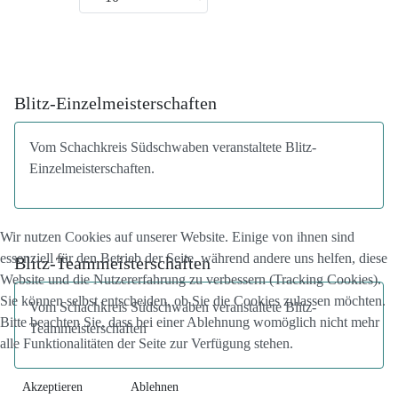
Blitz-Einzelmeisterschaften
Vom Schachkreis Südschwaben veranstaltete Blitz-
Einzelmeisterschaften.
Wir nutzen Cookies auf unserer Website. Einige von ihnen sind
essenziell für den Betrieb der Seite, während andere uns helfen, diese
Blitz-Teammeisterschaften
Website und die Nutzererfahrung zu verbessern (Tracking Cookies).
Sie können selbst entscheiden, ob Sie die Cookies zulassen möchten.
Vom Schachkreis Südschwaben veranstaltete Blitz-
Bitte beachten Sie, dass bei einer Ablehnung womöglich nicht mehr
Teammeisterschaften
alle Funktionalitäten der Seite zur Verfügung stehen.
Akzeptieren
Ablehnen