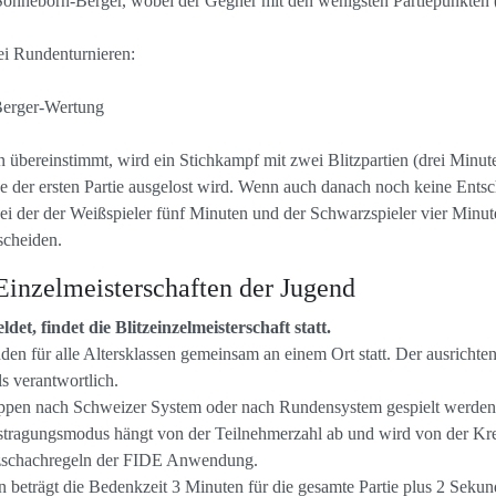
onneborn-Berger, wobei der Gegner mit den wenigsten Partiepunkten (b
ei Rundenturnieren:
Berger-Wertung
 übereinstimmt, wird ein Stichkampf mit zwei Blitzpartien (drei Minut
 der ersten Partie ausgelost wird. Wenn auch danach noch keine Entsch
i der der Weißspieler fünf Minuten und der Schwarzspieler vier Minut
scheiden.
Einzelmeisterschaften der Jugend
et, findet die Blitzeinzelmeisterschaft statt.
den für alle Altersklassen gemeinsam an einem Ort statt. Der ausrichtend
ls verantwortlich.
gruppen nach Schweizer System oder nach Rundensystem gespielt werde
ragungsmodus hängt von der Teilnehmerzahl ab und wird von der Kreis
litzschachregeln der FIDE Anwendung.
n beträgt die Bedenkzeit 3 Minuten für die gesamte Partie plus 2 Sekun