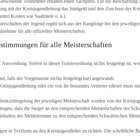
 anwesende Teilnehmer erhalten einen Sachpreis. Für die Beschaffung u
ung mit der Kreisjugendleitung das Startgeld und den Zuschuss des Kre
anten Kosten wie Saalmiete o. ä.).
terschaften der Jugend ergibt sich aus der Rangfolge bei den jeweilige
nehmer für alle offiziellen Meisterschaften.
timmungen für alle Meisterschaften
E Anwendung. Sofern in dieser Turnierordnung nichts festgelegt ist, 
, falls der Vorgenannte nichts festgelegt hat) angewandt.
reisjugendleitung oder ein von ihr benannter Vertreter (dieser muss mi
nkzeitregelung der jeweiligen Meisterschaft werden von der Kreisjuge
utragen, dass die Sieger an den entsprechenden Meisterschaften der S
Einhalten der Meldetermine zu den entsprechenden Schwäbischen Meiste
agen in Textform an den Kreisjugendleiter zu richten. Die schriftliche