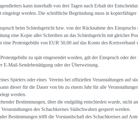
endleiters kann innerhalb von drei Tagen nach Erhalt der Entscheidu
t eingelegt werden. Die schriftliche Begründung muss in kopierfähige
nspruch beim Schiedsgericht bzw. von der Rücknahme des Einspruchs mi
ung eine Kopie aller Schreiben an das Schiedsgericht mit gleicher Po
ist eine Protestgebühr von EUR 50,00 auf das Konto des Kreisverband
rotestgebühr zu spät eingesendet worden, gilt der Einspruch oder der 
der E-Mail-Sendebestätigung oder der Überweisung.
ines Spielers oder eines Vereins bei offiziellen Veranstaltungen auf s
kann dieser für die Dauer von bis zu einem Jahr für alle Veranstaltun
belegt werden.
ender Bestimmungen, über die endgültig entschieden wurde, nicht an
ür Veranstaltungen des Schachkreises Südschwaben gesperrt werden.
r Bestimmungen trifft die Vorstandschaft des Schachkreises auf Antr