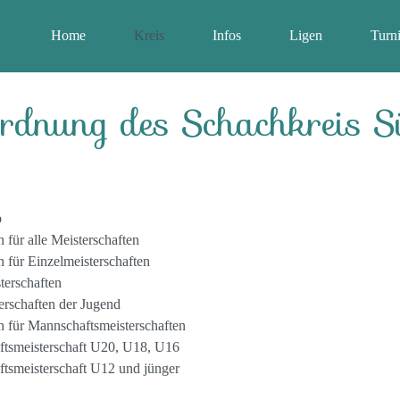
Home
Kreis
Infos
Ligen
Turni
ordnung des Schachkreis 
b
ür alle Meisterschaften
für Einzelmeisterschaften
terschaften
erschaften der Jugend
für Mannschaftsmeisterschaften
tsmeisterschaft U20, U18, U16
tsmeisterschaft U12 und jünger