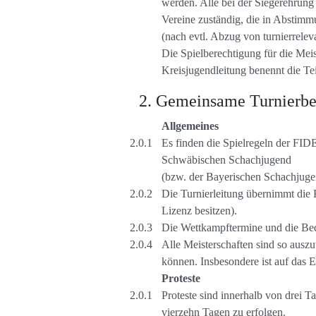
werden. Alle bei der Siegerehrung
Vereine zuständig, die in Abstimm
(nach evtl. Abzug von turnierrelev
Die Spielberechtigung für die Meis
Kreisjugendleitung benennt die Teil
Gemeinsame Turnierbes
Allgemeines
Es finden die Spielregeln der FID
Schwäbischen Schachjugend
(bzw. der Bayerischen Schachjugend
Die Turnierleitung übernimmt die K
Lizenz besitzen).
Die Wettkampftermine und die Bede
Alle Meisterschaften sind so ausz
können. Insbesondere ist auf das 
Proteste
Proteste sind innerhalb von drei T
vierzehn Tagen zu erfolgen.