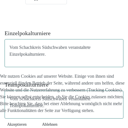
Einzelpokalturniere
Vom Schachkreis Südschwaben veranstaltete
Einzelpokalturniere.
Wir nutzen Cookies auf unserer Website. Einige von ihnen sind
essenziell für den Betrieb der Seite, während andere uns helfen, diese
Teampokalturniere
Website und die Nutzererfahrung zu verbessern (Tracking Cookies).
Sie können selbst entscheiden, ob Sie die Cookies zulassen möchten.
Vom Schachkreis Südschwaben veranstaltete
Bitte beachten Sie, dass bei einer Ablehnung womöglich nicht mehr
Teampokalturniere.
alle Funktionalitäten der Seite zur Verfügung stehen.
Akzeptieren
Ablehnen