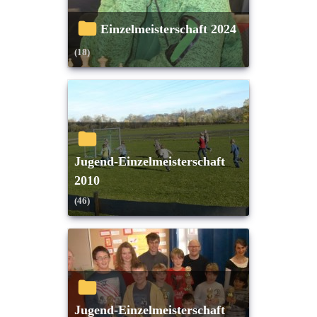
Einzelmeisterschaft 2024
(18)
Jugend-Einzelmeisterschaft
2010
(46)
Jugend-Einzelmeisterschaft