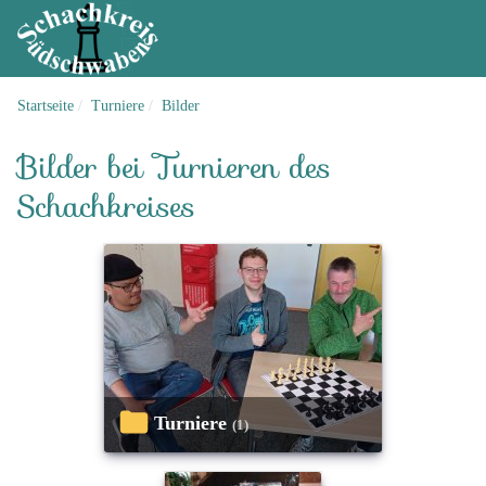
Startseite
Turniere
Bilder
Bilder bei Turnieren des
Schachkreises
Turniere
(1)