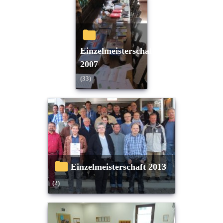
Einzelmeisterschaft
2007
(33)
Einzelmeisterschaft 2013
(2)