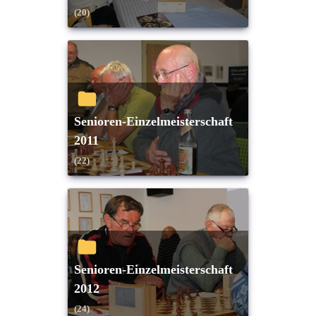
(20)
Senioren-Einzelmeisterschaft
2011
(22)
Senioren-Einzelmeisterschaft
2012
(24)