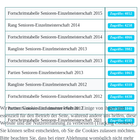
Fortschrittstabelle Senioren-Einzelmeisterschaft 2015
Zugriffe: 4052
Rang Senioren-Einzelmeisterschaft 2014
Zugriffe: 4258
Fortschrittstabelle Senioren-Einzelmeisterschaft 2014
Zugriffe: 4066
Rangliste Senioren-Einzelmeisterschaft 2013
Zugriffe: 3982
Fortschrittstabelle Senioren-Einzelmeisterschaft 2013
Zugriffe: 4158
Partien Senioren-Einzelmeisterschaft 2013
Zugriffe: 1061
Rangliste Senioren-Einzelmeisterschaft 2012
Zugriffe: 4310
Fortschrittstabelle Senioren-Einzelmeisterschaft 2012
Zugriffe: 4430
Wir nutzen Cookies auf unserer Website. Einige von ihnen sind
Partien Senioren-Einzelmeisterschaft 2012
Zugriffe: 1046
essenziell für den Betrieb der Seite, während andere uns helfen, diese
Fortschrittstabelle Senioren-Einzelmeisterschaft 2011
Zugriffe: 4595
Website und die Nutzererfahrung zu verbessern (Tracking Cookies).
Sie können selbst entscheiden, ob Sie die Cookies zulassen möchten.
Bitte beachten Sie, dass bei einer Ablehnung womöglich nicht mehr