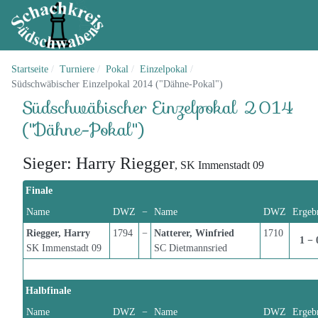
Startseite
Turniere
Pokal
Einzelpokal
Südschwäbischer Einzelpokal 2014 ("Dähne-Pokal")
Südschwäbischer Einzelpokal 2014
("Dähne-Pokal")
Sieger: Harry Riegger
, SK Immenstadt 09
Finale
Name
DWZ
−
Name
DWZ
Ergeb
Riegger, Harry
1794
−
Natterer, Winfried
1710
1 − 
SK Immenstadt 09
SC Dietmannsried
Halbfinale
Name
DWZ
−
Name
DWZ
Ergeb