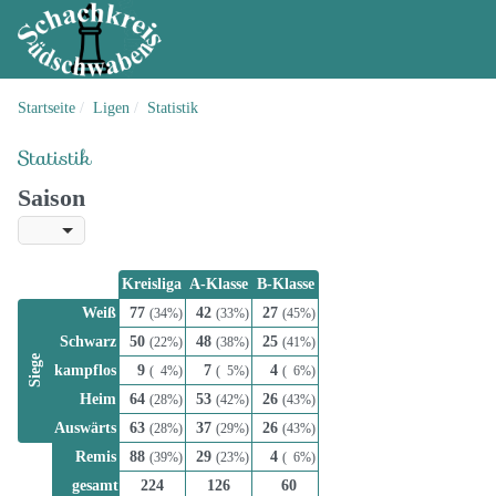
Startseite
Ligen
Statistik
Statistik
Saison
Kreisliga
A-Klasse
B-Klasse
Weiß
77
42
27
(34%)
(33%)
(45%)
Schwarz
50
48
25
(22%)
(38%)
(41%)
Siege
kampflos
9
7
4
(
4%)
(
5%)
(
6%)
Heim
64
53
26
(28%)
(42%)
(43%)
Auswärts
63
37
26
(28%)
(29%)
(43%)
Remis
88
29
4
(39%)
(23%)
(
6%)
gesamt
224
126
60